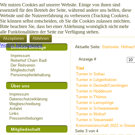
Wir nutzen Cookies auf unserer Website. Einige von ihnen sind
essenziell für den Betrieb der Seite, während andere uns helfen, diese
Website und die Nutzererfahrung zu verbessern (Tracking Cookies).
Sie können selbst entscheiden, ob Sie die Cookies zulassen möchten.
Bitte beachten Sie, dass bei einer Ablehnung womöglich nicht mehr
alle Funktionalitäten der Seite zur Verfügung stehen.
Akzeptieren
Ablehnen
Weitere Informationen
Aktuelle Seite:
Startseite
Hofnach
Beliebte Beiträge
Impressum
Anzeige #
Reiterhof Cham Badi
Der Reitverein
Titel
Mitgliedschaft
Turnier in Soltau
Pensionspferdehaltung
Turnier in Lütgenholzen
Turnier in Destedt/Cremlingen
Über uns
Turnier in Hüddesum
Impressum
Turnier in Thönse
Datenschutzerklärung
Turnier in Lamspringe
Wegbeschreibung
Turnier in Schwanewede
Anfahrt
Links
Turnier in Woltorf
Pressemitteilungen
Turnier in Steuerwald
Kreismeisterschaft 2022 in Steue
Mitgliedschaft
Seite 3 von 4