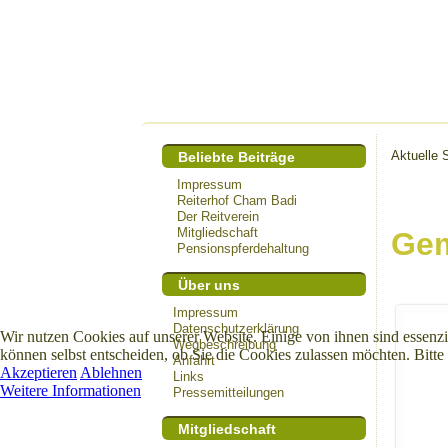
Aktuelle 
Beliebte Beiträge
Impressum
Reiterhof Cham Badi
Der Reitverein
Mitgliedschaft
Gem
Pensionspferdehaltung
Über uns
Impressum
Datenschutzerklärung
Wir nutzen Cookies auf unserer Website. Einige von ihnen sind essenzi
Wegbeschreibung
können selbst entscheiden, ob Sie die Cookies zulassen möchten. Bitte
Anfahrt
Akzeptieren
Ablehnen
Links
Weitere Informationen
Pressemitteilungen
Mitgliedschaft