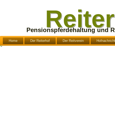
Reite
Pensionspferdehaltung und Re
Home
Der Reiterhof
Der Reitverein
Hofnachrich