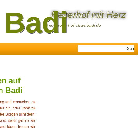
 Badi
Reiterhof mit Herz
info@reiterhof-chambadi.de
en auf
m Badi
ung und versuchen zu
er alt, jeder kann zu
r Sorgen schildern.
t und dafür gehen wir
und Ideen freuen wir